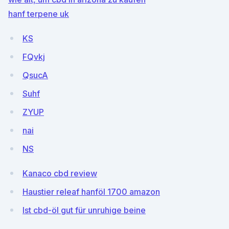
hanf terpene uk
KS
FQvkj
QsucA
Suhf
ZYUP
nai
NS
Kanaco cbd review
Haustier releaf hanföl 1700 amazon
Ist cbd-öl gut für unruhige beine