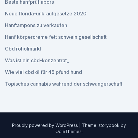
Beste hanfprüflabors
Neue florida-unkrautgesetze 2020
Hanftampons zu verkaufen
Hanf körpercreme fett schwein gesellschaft
Cbd rohölmarkt
Was ist ein cbd-konzentrat_
Wie viel cbd öl für 45 pfund hund
Topisches cannabis während der schwangerschaft
Proudly powered by WordPress
|
Theme: storybook by
OdieThemes
.