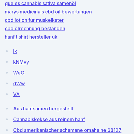
que es cannabis sativa samenöl
marys medicinals cbd oil bewertungen
cbd lotion für muskelkater
cbd ölrechnung bestanden
hanf t shirt hersteller uk
lk
kNMvy
WeO
dWw
VA
Aus hanfsamen hergestellt
Cannabiskekse aus reinem hanf
Cbd amerikanischer schamane omaha ne 68127